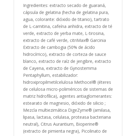
Ingredientes: extracto secado de guaraná,
cápsula de gelatina (hecha de gelatina pura,
agua, colorante: dióxido de titanio), tartrato
de L-carnitina, cafeína anhidra, extracto de té
verde, extracto de yerba mate, L-tirosina,
extracto de café verde, citriMax® Garcinia
Extracto de cambogia (50% de ácido
hidrocírrico), extracto de corteza de sauce
blanco, extracto de raíz de jengibre, extracto
de Cayena, extracto de Gynostemma
Pentaphyllum, estabilizador:
hidroxipropilmetilcelulosa Methocel® (éteres
de celulosa micro-poliméricos de sistemas de
matriz hidrofílica), agentes antiaglomerantes:
estearato de magnesio, dióxido de silicio ;
Mezcla multiezimática DigeZyme® (amilasa,
lipasa, lactasa, celulasa, proteasa bacteriana
neutral), Citrus Aurantium, Bioperine®
(extracto de pimienta negra), Picolinato de