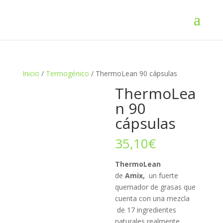
Inicio
/
Termogénico
/ ThermoLean 90 cápsulas
ThermoLea
n 90
cápsulas
35,10
€
ThermoLean
de
Amix,
un fuerte
quemador de grasas que
cuenta con una mezcla
de 17 ingredientes
naturales realmente