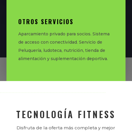
OTROS SERVICIOS
Aparcamiento privado para socios. Sistema
de acceso con conectividad. Servicio de
Peluquería, ludoteca, nutrición, tienda de
alimentación y suplementación deportiva.
Media error: Format(s) not supported or source(s) not found
Descargar archivo: https://fitnessclubsanjose.com/wp-
content/uploads/2026/02/video-promo-fitness-club-san-jose.mp4
TECNOLOGÍA FITNESS
Disfruta de la oferta más completa y mejor