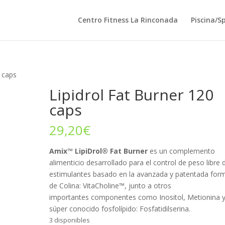
Centro Fitness La Rinconada
Piscina/S
0 caps
Lipidrol Fat Burner 120
caps
29,20
€
Amix™ LipiDrol® Fat Burner
es un complemento
alimenticio desarrollado para el control de peso libre 
estimulantes basado en la avanzada y patentada for
de Colina: VitaCholine™, junto a otros
importantes componentes como Inositol, Metionina y
súper conocido fosfolípido: Fosfatidilserina.
3 disponibles