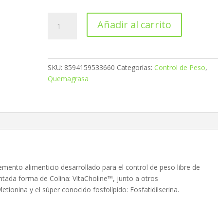
Lipidrol
Añadir al carrito
Fat
Burner
120
caps
SKU:
8594159533660
Categorías:
Control de Peso
,
cantidad
Quemagrasa
ento alimenticio desarrollado para el control de peso libre de
tada forma de Colina: VitaCholine™, junto a otros
ionina y el súper conocido fosfolípido: Fosfatidilserina.