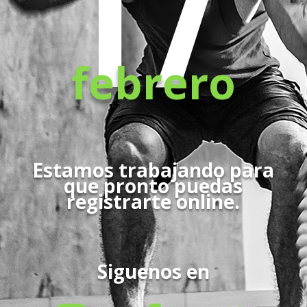
17
febrero
Estamos trabajando para
que pronto puedas
registrarte online.
Siguenos en