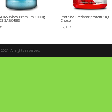
ADAS Whey Premium 1000g
Proteína Predator protein 1Kg
OS SABORES
Choco
0
€
37,10
€
021. All rights reserved.